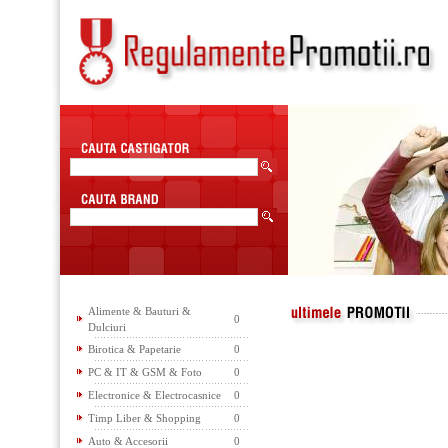
Alimente & Bauturi &
0
Dulciuri
Birotica & Papetarie
0
PC & IT & GSM & Foto
0
Electronice & Electrocasnice
0
Timp Liber & Shopping
0
Auto & Accesorii
0