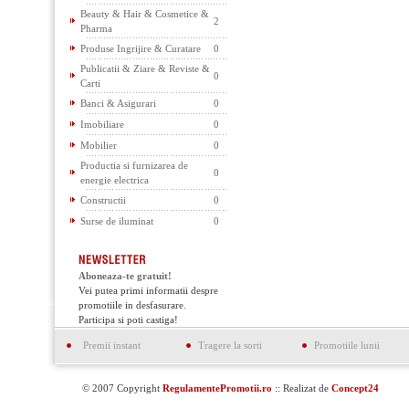
Beauty & Hair & Cosmetice &
2
Pharma
Produse Ingrijire & Curatare
0
Publicatii & Ziare & Reviste &
0
Carti
Banci & Asigurari
0
Imobiliare
0
Mobilier
0
Productia si furnizarea de
0
energie electrica
Constructii
0
Surse de iluminat
0
Aboneaza-te gratuit!
Vei putea primi informatii despre
promotiile in desfasurare.
Participa si poti castiga!
Premii instant
Tragere la sorti
Promotiile lunii
© 2007 Copyright
RegulamentePromotii.ro
:: Realizat de
Concept24